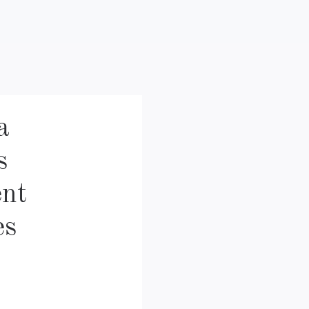
a
s
ent
es
e