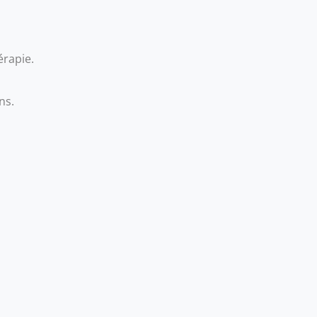
érapie.
ns.