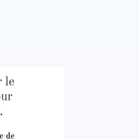
 le
our
.
e de