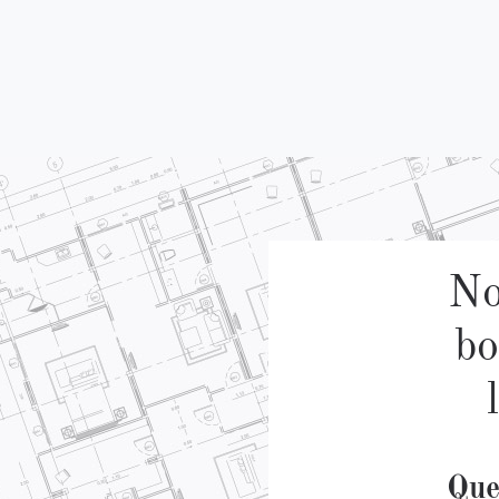
No
bo
Que