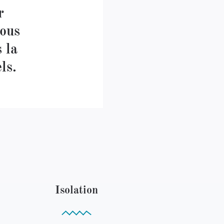
r
nous
 la
ls.
Isolation