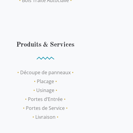
•
Bois Traité Autoclave
•
Produits & Services
•
Découpe de panneaux
•
•
Placage
•
•
Usinage
•
•
Portes d’Entrée
•
•
Portes de Service
•
•
Livraison
•