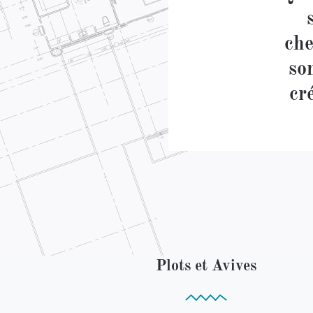
che
so
cr
Plots et Avives