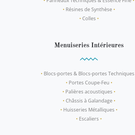
•
Panneaux Techniques & Essence Fine
•
•
Résines de Synthèse
•
•
Colles
•
Menuiseries Intérieures
•
Blocs-portes & Blocs-portes Technique
•
Portes Coupe-Feu
•
•
Palières acoustiques
•
•
Châssis à Galandage
•
•
Huisseries Métalliques
•
•
Escaliers
•