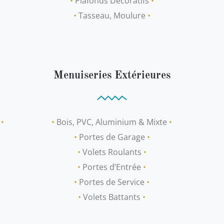
•
Plafonds Décoratifs
•
•
Tasseau, Moulure
•
Menuiseries Extérieures
s
•
•
Bois, PVC, Aluminium & Mixte
•
•
Portes de Garage
•
•
Volets Roulants
•
•
Portes d’Entrée
•
•
Portes de Service
•
•
Volets Battants
•